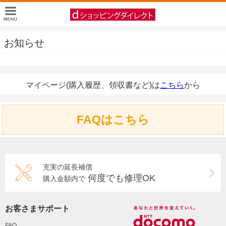
お知らせ
マイページ(購入履歴、領収書など)は
こちら
から
FAQはこちら
充実の延長補償
何度でも修理OK
購入金額内で
お客さまサポート
FAQ