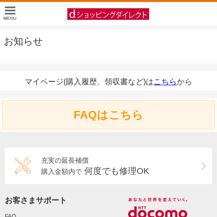
お知らせ
マイページ(購入履歴、領収書など)は
こちら
から
FAQはこちら
充実の延長補償
何度でも修理OK
購入金額内で
お客さまサポート
FAQ