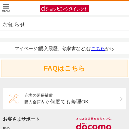
お知らせ
マイページ(購入履歴、領収書など)は
こちら
から
FAQはこちら
充実の延長補償
何度でも修理OK
購入金額内で
お客さまサポート
FAQ