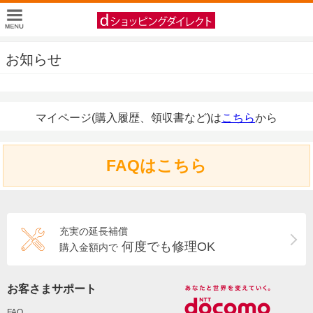
お知らせ
マイページ(購入履歴、領収書など)は
こちら
から
FAQはこちら
充実の延長補償
何度でも修理OK
購入金額内で
お客さまサポート
FAQ