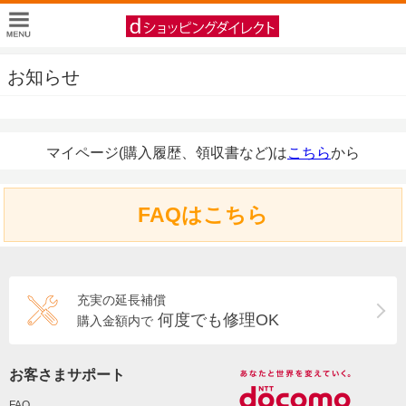
お知らせ
マイページ(購入履歴、領収書など)は
こちら
から
FAQはこちら
充実の延長補償
何度でも修理OK
購入金額内で
お客さまサポート
FAQ