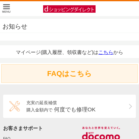
お知らせ
マイページ(購入履歴、領収書など)は
こちら
から
FAQはこちら
充実の延長補償
何度でも修理OK
購入金額内で
お客さまサポート
FAQ