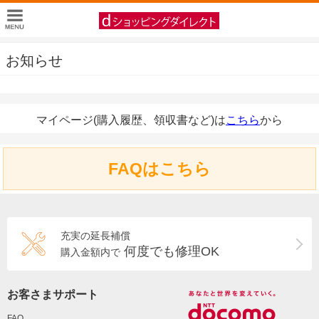
お知らせ
マイページ(購入履歴、領収書など)は
こちら
から
FAQはこちら
充実の延長補償
何度でも修理OK
購入金額内で
お客さまサポート
FAQ