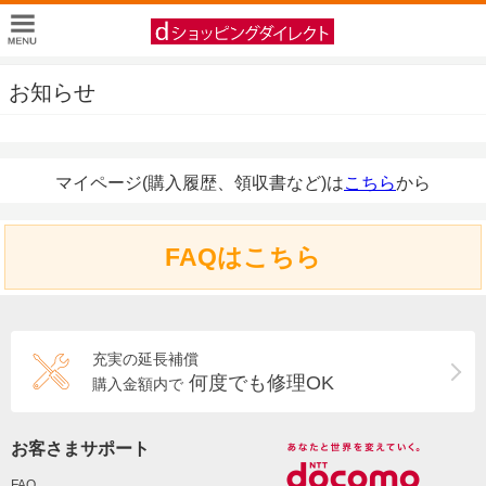
お知らせ
マイページ(購入履歴、領収書など)は
こちら
から
FAQはこちら
充実の延長補償
何度でも修理OK
購入金額内で
お客さまサポート
FAQ