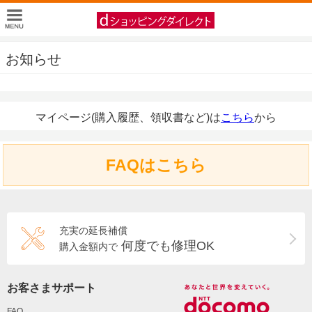
お知らせ
マイページ(購入履歴、領収書など)は
こちら
から
FAQはこちら
充実の延長補償
何度でも修理OK
購入金額内で
お客さまサポート
FAQ