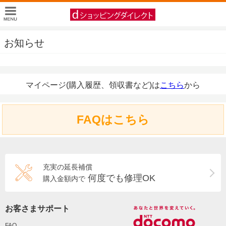
お知らせ
マイページ(購入履歴、領収書など)は
こちら
から
FAQはこちら
充実の延長補償
何度でも修理OK
購入金額内で
お客さまサポート
FAQ