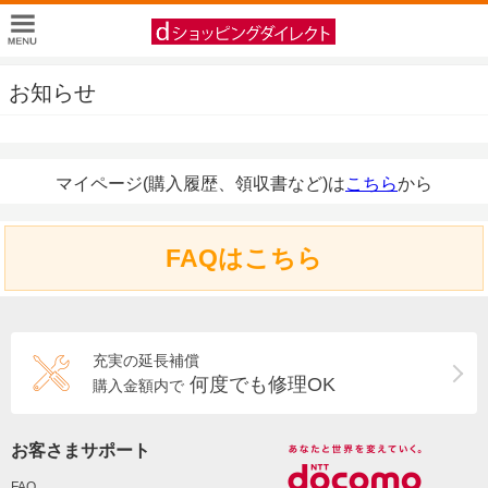
お知らせ
マイページ(購入履歴、領収書など)は
こちら
から
FAQはこちら
充実の延長補償
何度でも修理OK
購入金額内で
お客さまサポート
FAQ