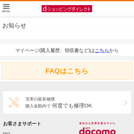
お知らせ
マイページ(購入履歴、領収書など)は
こちら
から
FAQはこちら
充実の延長補償
何度でも修理OK
購入金額内で
お客さまサポート
FAQ