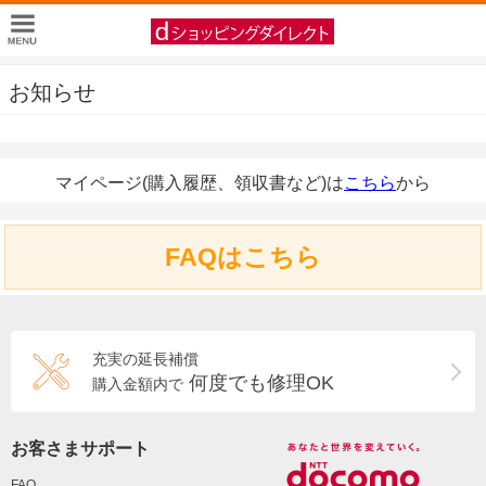
お知らせ
マイページ(購入履歴、領収書など)は
こちら
から
FAQはこちら
充実の延長補償
何度でも修理OK
購入金額内で
お客さまサポート
FAQ