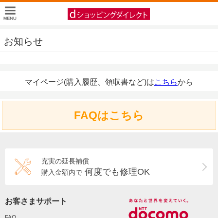
お知らせ
マイページ(購入履歴、領収書など)は
こちら
から
FAQはこちら
充実の延長補償
何度でも修理OK
購入金額内で
お客さまサポート
FAQ