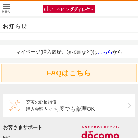
お知らせ
マイページ(購入履歴、領収書など)は
こちら
から
FAQはこちら
充実の延長補償
何度でも修理OK
購入金額内で
お客さまサポート
FAQ