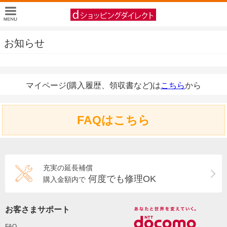
お知らせ
マイページ(購入履歴、領収書など)は
こちら
から
FAQはこちら
充実の延長補償
何度でも修理OK
購入金額内で
お客さまサポート
FAQ