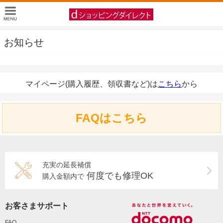
お知らせ
マイページ(購入履歴、領収書など)は
こちら
から
FAQはこちら
充実の延長補償
何度でも修理OK
購入金額内で
お客さまサポート
FAQ