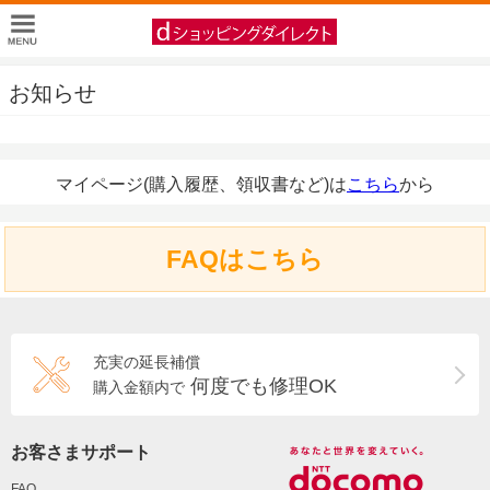
お知らせ
マイページ(購入履歴、領収書など)は
こちら
から
FAQはこちら
充実の延長補償
何度でも修理OK
購入金額内で
お客さまサポート
FAQ