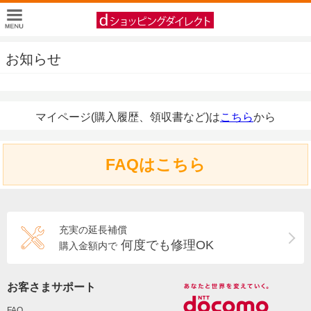
お知らせ
マイページ(購入履歴、領収書など)は
こちら
から
FAQはこちら
充実の延長補償
何度でも修理OK
購入金額内で
お客さまサポート
FAQ