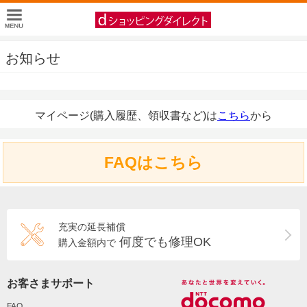
お知らせ
マイページ(購入履歴、領収書など)は
こちら
から
FAQはこちら
充実の延長補償
何度でも修理OK
購入金額内で
お客さまサポート
FAQ