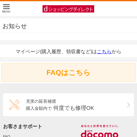
お知らせ
マイページ(購入履歴、領収書など)は
こちら
から
FAQはこちら
充実の延長補償
何度でも修理OK
購入金額内で
お客さまサポート
FAQ