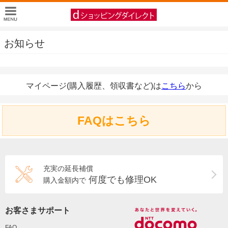
お知らせ
マイページ(購入履歴、領収書など)は
こちら
から
FAQはこちら
充実の延長補償
何度でも修理OK
購入金額内で
お客さまサポート
FAQ