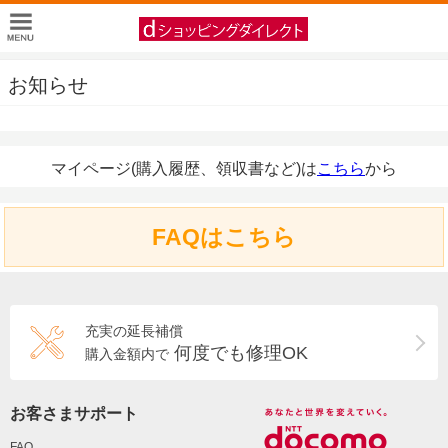
お知らせ
マイページ(購入履歴、領収書など)は
こちら
から
FAQはこちら
充実の延長補償
何度でも修理OK
購入金額内で
お客さまサポート
FAQ