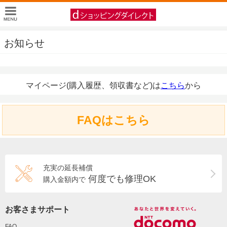
お知らせ
マイページ(購入履歴、領収書など)は
こちら
から
FAQはこちら
充実の延長補償
何度でも修理OK
購入金額内で
お客さまサポート
FAQ