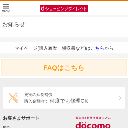
お知らせ
マイページ(購入履歴、領収書など)は
こちら
から
FAQはこちら
充実の延長補償
何度でも修理OK
購入金額内で
お客さまサポート
FAQ