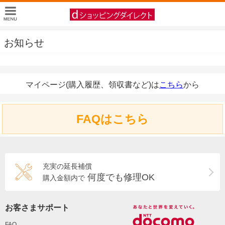
お知らせ
マイページ(購入履歴、領収書など)は
こちら
から
FAQはこちら
充実の延長補償
何度でも修理OK
購入金額内で
お客さまサポート
FAQ