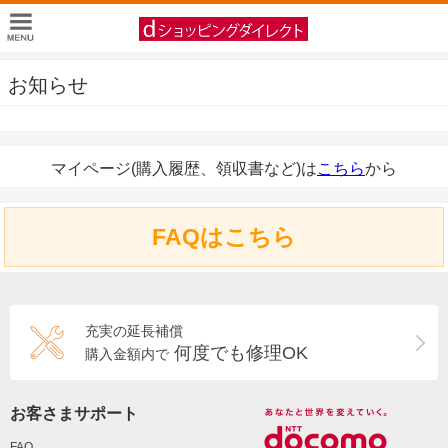
お知らせ
マイページ(購入履歴、領収書など)は
こちら
から
FAQはこちら
充実の延長補償
何度でも修理OK
購入金額内で
お客さまサポート
FAQ