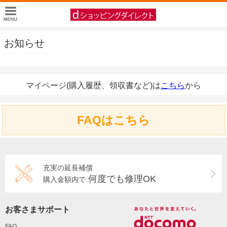
お知らせ
マイページ(購入履歴、領収書など)は
こちら
から
FAQはこちら
充実の延長補償
何度でも修理OK
購入金額内で
お客さまサポート
FAQ