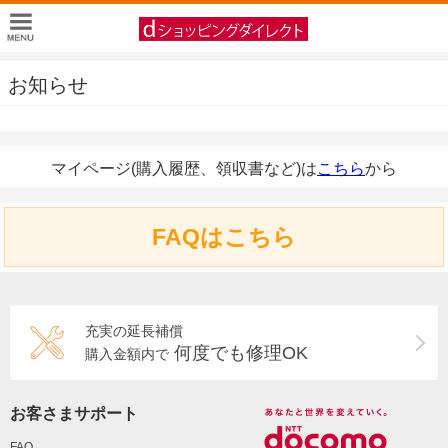
お知らせ
マイページ(購入履歴、領収書など)は
こちら
から
FAQはこちら
充実の延長補償
何度でも修理OK
購入金額内で
お客さまサポート
FAQ