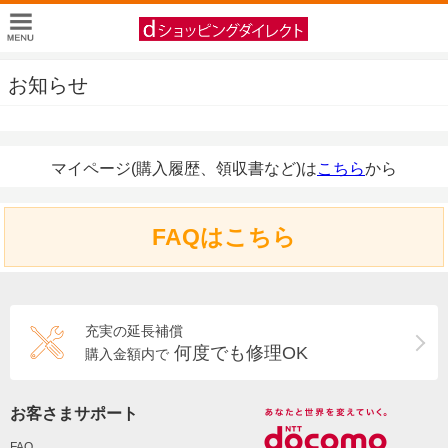
お知らせ
マイページ(購入履歴、領収書など)は
こちら
から
FAQはこちら
充実の延長補償
何度でも修理OK
購入金額内で
お客さまサポート
FAQ