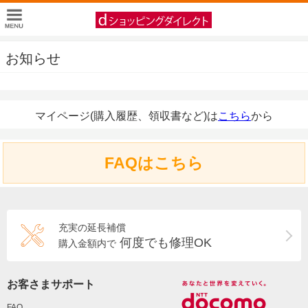
お知らせ
マイページ(購入履歴、領収書など)は
こちら
から
FAQはこちら
充実の延長補償
何度でも修理OK
購入金額内で
お客さまサポート
FAQ