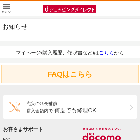
お知らせ
マイページ(購入履歴、領収書など)は
こちら
から
FAQはこちら
充実の延長補償
何度でも修理OK
購入金額内で
お客さまサポート
FAQ