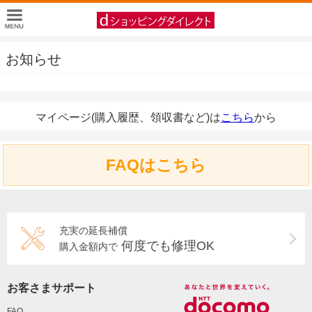
お知らせ
マイページ(購入履歴、領収書など)は
こちら
から
FAQはこちら
充実の延長補償
何度でも修理OK
購入金額内で
お客さまサポート
FAQ