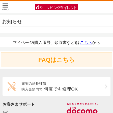
お知らせ
マイページ(購入履歴、領収書など)は
こちら
から
FAQはこちら
充実の延長補償
何度でも修理OK
購入金額内で
お客さまサポート
FAQ