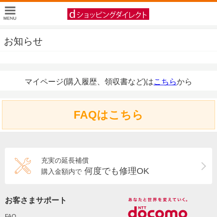
お知らせ
マイページ(購入履歴、領収書など)は
こちら
から
FAQはこちら
充実の延長補償
何度でも修理OK
購入金額内で
お客さまサポート
FAQ