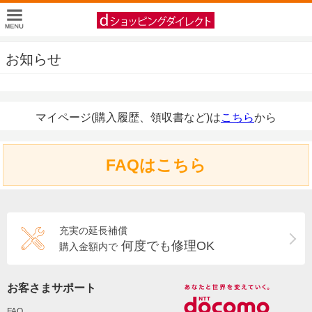
お知らせ
マイページ(購入履歴、領収書など)は
こちら
から
FAQはこちら
充実の延長補償
何度でも修理OK
購入金額内で
お客さまサポート
FAQ