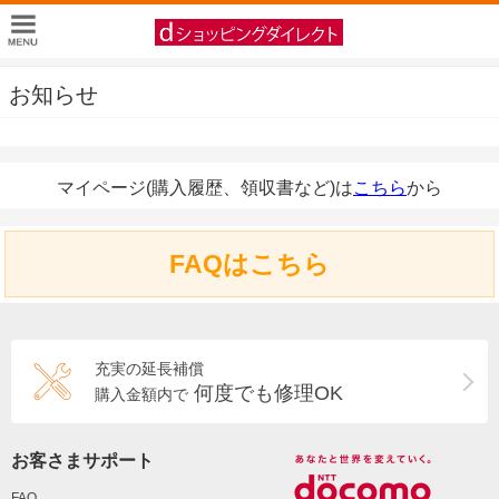
お知らせ
マイページ(購入履歴、領収書など)は
こちら
から
FAQはこちら
充実の延長補償
何度でも修理OK
購入金額内で
お客さまサポート
FAQ