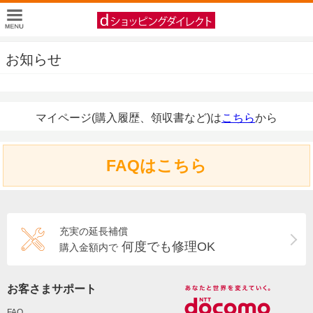
お知らせ
マイページ(購入履歴、領収書など)は
こちら
から
FAQはこちら
充実の延長補償
何度でも修理OK
購入金額内で
お客さまサポート
FAQ