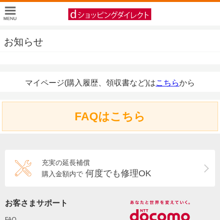
お知らせ
マイページ(購入履歴、領収書など)は
こちら
から
FAQはこちら
充実の延長補償
何度でも修理OK
購入金額内で
お客さまサポート
FAQ