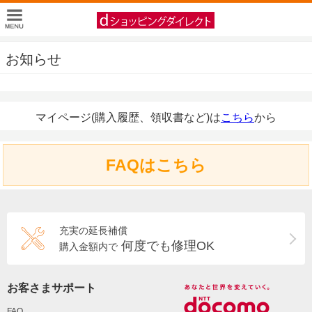
お知らせ
マイページ(購入履歴、領収書など)は
こちら
から
FAQはこちら
充実の延長補償
何度でも修理OK
購入金額内で
お客さまサポート
FAQ