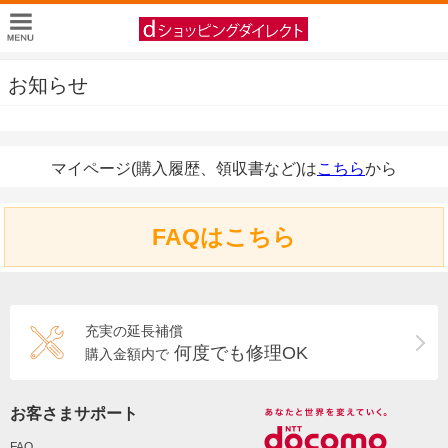
お知らせ
マイページ(購入履歴、領収書など)は
こちら
から
FAQはこちら
充実の延長補償
何度でも修理OK
購入金額内で
お客さまサポート
FAQ