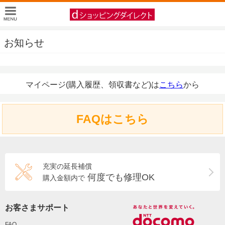
お知らせ
マイページ(購入履歴、領収書など)は
こちら
から
FAQはこちら
充実の延長補償
何度でも修理OK
購入金額内で
お客さまサポート
FAQ