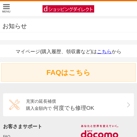
お知らせ
マイページ(購入履歴、領収書など)は
こちら
から
FAQはこちら
充実の延長補償
何度でも修理OK
購入金額内で
お客さまサポート
FAQ