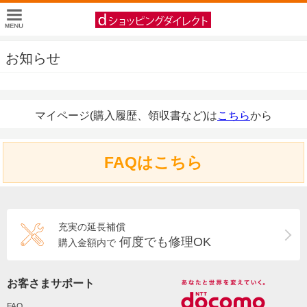
お知らせ
マイページ(購入履歴、領収書など)は
こちら
から
FAQはこちら
充実の延長補償
何度でも修理OK
購入金額内で
お客さまサポート
FAQ