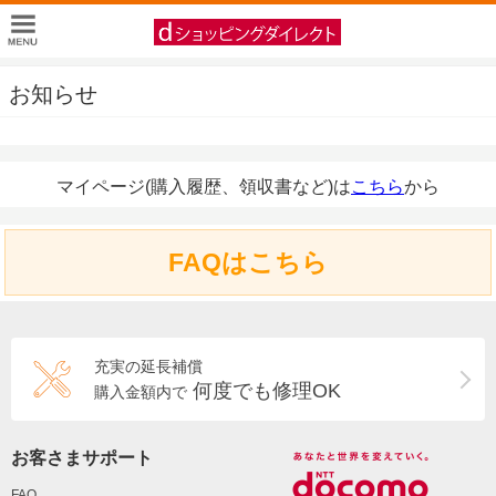
お知らせ
マイページ(購入履歴、領収書など)は
こちら
から
FAQはこちら
充実の延長補償
何度でも修理OK
購入金額内で
お客さまサポート
FAQ