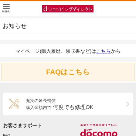
お知らせ
マイページ(購入履歴、領収書など)は
こちら
から
FAQはこちら
充実の延長補償
何度でも修理OK
購入金額内で
お客さまサポート
FAQ