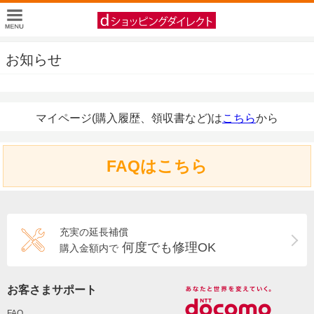
お知らせ
マイページ(購入履歴、領収書など)は
こちら
から
FAQはこちら
充実の延長補償
何度でも修理OK
購入金額内で
お客さまサポート
FAQ