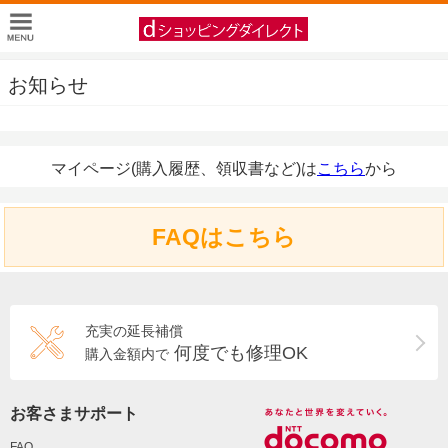
お知らせ
マイページ(購入履歴、領収書など)は
こちら
から
FAQはこちら
充実の延長補償
何度でも修理OK
購入金額内で
お客さまサポート
FAQ