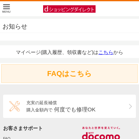
お知らせ
マイページ(購入履歴、領収書など)は
こちら
から
FAQはこちら
充実の延長補償
何度でも修理OK
購入金額内で
お客さまサポート
FAQ