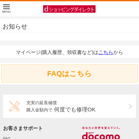
お知らせ
マイページ(購入履歴、領収書など)は
こちら
から
FAQはこちら
充実の延長補償
何度でも修理OK
購入金額内で
お客さまサポート
FAQ